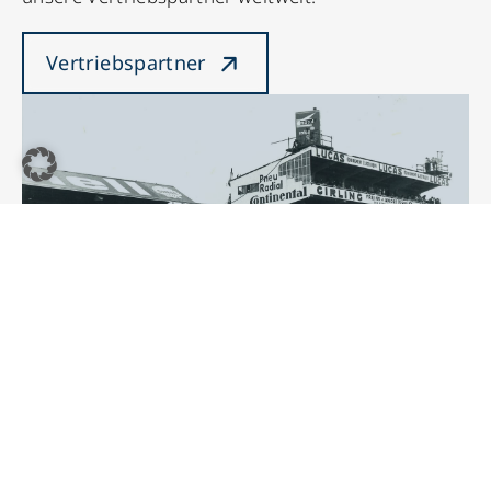
Vertriebspartner
Historie
Seit unserer Gründung schreiben wir Geschichte –
entdecken Sie die wichtigsten Meilensteine unseres
Unternehmens.
Historie